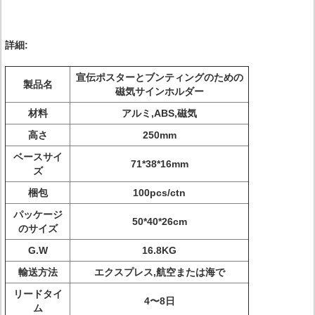
詳細:
宣伝ポスターとブンティングのための
製品名
磁気サインホルダー
材料
アルミ,ABS,磁気
高さ
250mm
ベースサイ
71*38*16mm
ズ
梱包
100pcs/ctn
パッケージ
50*40*26cm
のサイズ
G.W
16.8KG
輸送方法
エクスプレス,航空または海で
リードタイ
4〜8日
ム