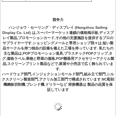
競争力
ハンジョウ・セーリング・ディスプレイ (Hangzhou Sailing
Display Co. Ltd) は,スーパーマーケット連鎖の価格掲示板,ディスプ
レイ製品,プロモーションカード,その他の支援施設を提供するプロの
サプライヤーです.ショッピングメールと専用ショップ我々は,短い製
品サークルを持つ独自の設備を備えた工場を持っています. 私たちの
主な製品は,POPプロモーション道具,プラスチックPOPクリップ,タ
グ,価格ラベル,果物と野菜の価格,POP懸垂用アクセサリーアクリル製
品,スクリーンプリント製品などで,家屋や小売店で広く飾られていま
す.
ハードウェア部門,インジェクションモールド部門,組み立て部門,シル
クスクリーン製造部門,アクリル加工部門で構成されています.NC彫刻
機鋼板切削機,ブレンド機,ドリラーなど 溶接機器は 製品の品質を保
証しています