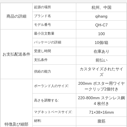
起源の場所
杭州、中国
商品の詳細
ブランド名
qihang
モデル番号
QH-C7
最小注文数量
100
パッケージの詳細
10個/箱
受渡し時間
在庫あり
お支払配送条件
支払条件
前払い
カスタマイズされたサイ
供給の能力
ズ
200mm ポスター用ワイヤ
ポーランド人のサイズ:
ークリップ2個付き
220-800mm ステンレス鋼
高さを調整する:
4 枚付き
マグネットベースサイズ:
71×38×16mm
材料:
腹筋
特徴及び細部