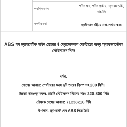
শপিং মল, শপিং সেন্টার, সুপারমার্কেট,
অ্যাপ্লিকেশন:
ফার্মেসি
লক্ষণীয় করা:
স্বাধীনভাবে দাঁড়িয়ে থাকা পোস্টার ধারক
ABS পপ ম্যাগনেটিক সাইন হোল্ডার 4 প্রোমোশনাল পোস্টারের জন্য অ্যাডজাস্টেবল
স্টেইনলেস স্টিল
বর্ণনা:
পোলের আকার: পোস্টারের জন্য দুটি তারের ক্লিপ সহ 200 মিমি।
উচ্চতা সামঞ্জস্য করুন: চারটি স্টেইনলেস স্টিলের সাথে 220-800 মিমি
চৌম্বক বেসের আকার: 71x38x16 মিমি
উপাদান: ম্যাগনেট বেস ABS দিয়ে তৈরি