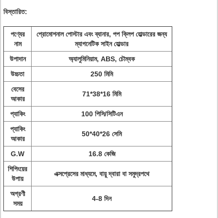
বিস্তারিত:
পণ্যের
প্রোমোশনাল পোস্টার এবং ব্যানার, পপ ক্লিপ হোল্ডারের জন্য
নাম
ম্যাগনেটিক সাইন হোল্ডার
উপাদান
অ্যালুমিনিয়াম, ABS, চৌম্বক
উচ্চতা
250 মিমি
বেসের
71*38*16 মিমি
আকার
প্যাকিং
100 পিসি/সিটিএন
প্যাকিং
50*40*26 সেমি
আকার
G.W
16.8 কেজি
শিপিংয়ের
এক্সপ্রেসের মাধ্যমে, বায়ু দ্বারা বা সমুদ্রপথে
উপায়
অগ্রণী
4-8 দিন
সময়