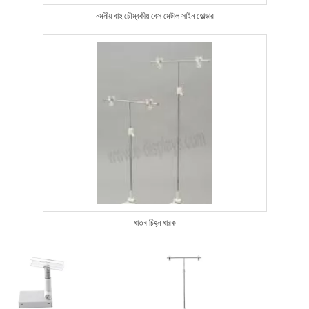
নমনীয় বাহু চৌম্বকীয় বেস মেটাল সাইন হোল্ডার
ধাতব চিহ্ন ধারক