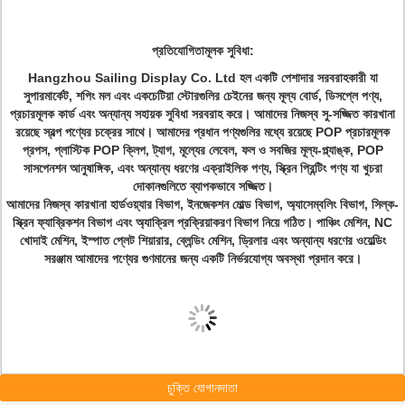
প্রতিযোগিতামূলক সুবিধা:
Hangzhou Sailing Display Co. Ltd হল একটি পেশাদার সরবরাহকারী যা
সুপারমার্কেট, শপিং মল এবং একচেটিয়া স্টোরগুলির চেইনের জন্য মূল্য বোর্ড, ডিসপ্লে পণ্য,
প্রচারমূলক কার্ড এবং অন্যান্য সহায়ক সুবিধা সরবরাহ করে। আমাদের নিজস্ব সু-সজ্জিত কারখানা
রয়েছে স্বল্প পণ্যের চক্রের সাথে। আমাদের প্রধান পণ্যগুলির মধ্যে রয়েছে POP প্রচারমূলক
প্রপস, প্লাস্টিক POP ক্লিপ, ট্যাগ, মূল্যের লেবেল, ফল ও সবজির মূল্য-প্ল্যাঙ্ক, POP
সাসপেনশন আনুষাঙ্গিক, এবং অন্যান্য ধরণের এক্রাইলিক পণ্য, স্ক্রিন প্রিন্টিং পণ্য যা খুচরা
দোকানগুলিতে ব্যাপকভাবে সজ্জিত।
আমাদের নিজস্ব কারখানা হার্ডওয়্যার বিভাগ, ইনজেকশন মোল্ড বিভাগ, অ্যাসেম্বলিং বিভাগ, সিল্ক-
স্ক্রিন ফ্যাব্রিকশন বিভাগ এবং অ্যাক্রিল প্রক্রিয়াকরণ বিভাগ নিয়ে গঠিত। পাঞ্চিং মেশিন, NC
খোদাই মেশিন, ইস্পাত প্লেট শিয়ারার, ব্লেন্ডিং মেশিন, ড্রিলার এবং অন্যান্য ধরণের ওয়েল্ডিং
সরঞ্জাম আমাদের পণ্যের গুণমানের জন্য একটি নির্ভরযোগ্য অবস্থা প্রদান করে।
চুক্তি যোগানদাতা