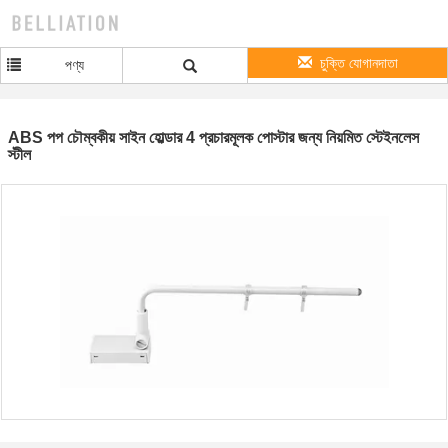
চুক্তি যোগানদাতা
পণ্য
ABS পপ চৌম্বকীয় সাইন হোল্ডার 4 প্রচারমূলক পোস্টার জন্য নিয়মিত স্টেইনলেস
স্টীল