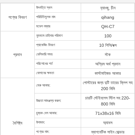
উৎপত্তি স্থল
হ্যাংজু, চীন
পণ্যের বিবরণ
পরিচিতিমুলক নাম
qihang
মডেল নম্বার
QH-C7
ন্যূনতম চাহিদার পরিমাণ
100
প্যাকেজিং বিবরণ
10 পিসি/বক্স
প্রদান
ডেলিভারি সময়
স্টক
পরিশোধের শর্ত
অগ্রিম অর্থ প্রদান
যোগানের ক্ষমতা
কাস্টমাইজড আকার
পোস্টারের জন্য দুটি তারের ক্লিপ সহ
মেরু আকার:
200 মিমি
চারটি স্টেইনলেস স্টিল সহ 220-
উচ্চতা সামঞ্জস্য করুন:
800 মিমি
চুম্বক বেস আকার:
71x38x16 মিমি
উপাদান:
অ্যাবস
বৈশিষ্ট্য
পণ্যের নাম:
ম্যাগনেটিক সাইন হোল্ডার