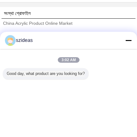
সংস্থা প্রোফাইল
China Acrylic Product Online Market
যাচাইকৃত সরবরাহকারী
szideas
Trust Seal
Verified Suplier
3:02 AM
বাড়ি
Good day, what product are you looking for?
সব পণ্য
আমাদের সম্পর্কে
আমাদের সাথে যোগাযোগ করুন
উদ্ধৃতির জন্য আবেদন
ভাষা পরিবর্তন করুন