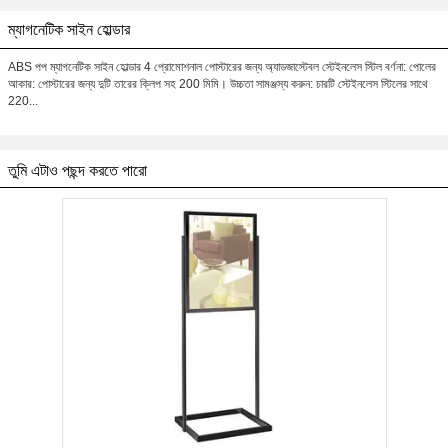
ম্যাগনেটিক সাইন হোল্ডার
ABS পপ ম্যাগনেটিক সাইন হোল্ডার 4 প্রোমোশনাল পোস্টারের জন্য অ্যাডজাস্টেবল স্টেইনলেস স্টিল বর্ণনা: পোলের
আকার: পোস্টারের জন্য দুটি তারের ক্লিপ সহ 200 মিমি। উচ্চতা সামঞ্জস্য করুন: চারটি স্টেইনলেস স্টিলের সাথে
220...
তুমি এটাও পছন্দ করতে পারো