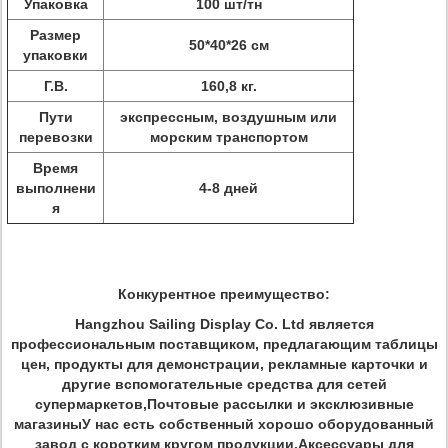
Упаковка
100 шт/тн
Размер
50*40*26 см
упаковки
Г.В.
160,8 кг.
Пути
экспрессным, воздушным или
перевозки
морским транспортом
Время
выполнени
4-8 дней
я
Конкурентное преимущество:
Hangzhou Sailing Display Co. Ltd является
профессиональным поставщиком, предлагающим таблицы
цен, продукты для демонстрации, рекламные карточки и
другие вспомогательные средства для сетей
супермаркетов,Почтовые рассылки и эксклюзивные
магазиныУ нас есть собственный хорошо оборудованный
завод с коротким кругом продукции.Аксессуары для