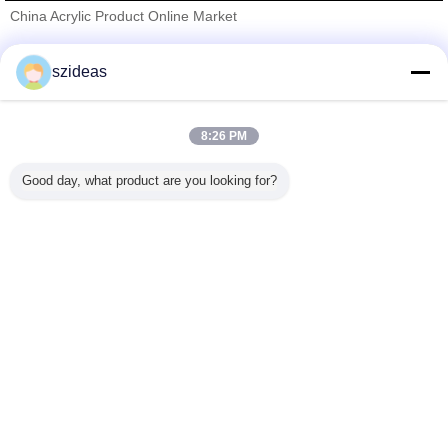
China Acrylic Product Online Market
проверенных поставщиков
szideas
Trust Seal
Verified Suplier
8:26 PM
Главная страница
Good day, what product are you looking for?
Все продукты
Карта сайта
контактные данные
Отправить запрос
Измените язык