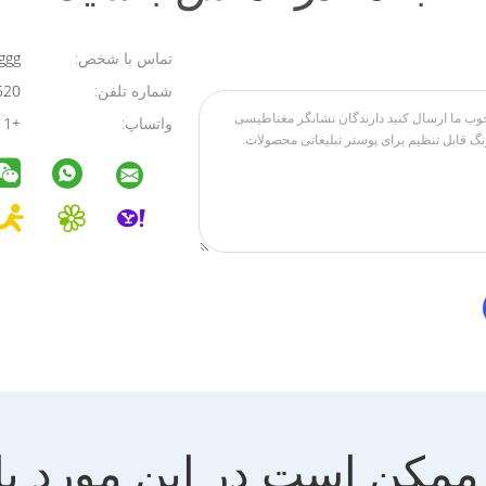
تماس با شخص:
ggg
شماره تلفن:
13022912520
واتساپ:
+111111111111
ممکن است در این مورد با