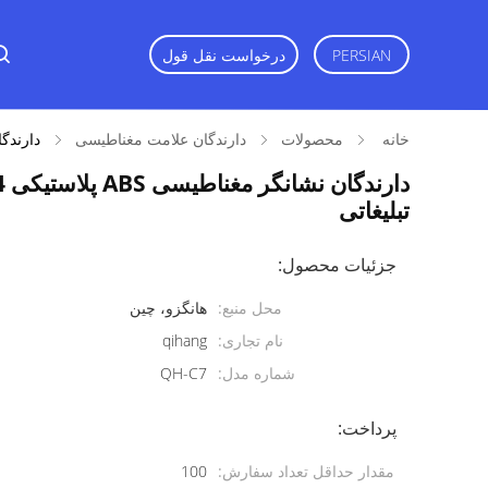
درخواست نقل قول
PERSIAN
خانه
محصولات
دارندگان علامت مغناطیسی
دارندگان نشانگر مغن
تبلیغاتی
جزئیات محصول:
محل منبع:
هانگزو، چین
نام تجاری:
qihang
شماره مدل:
QH-C7
پرداخت:
مقدار حداقل تعداد سفارش:
100