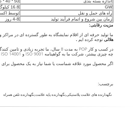
اندازه بسته بندی
50 * 40 * 26 سانتی متر
GW
16.8 کیلوگرم
راه های حمل و نقل
توسط اکسپر
زمان بین شروع و اتمام فرآیند تولید
4-8 روز
مزیت رقابتی:
ما تولید حرفه ای از اقلام نمایشگاه به طور گسترده ای در مراکز 
هلالی
توجه کرده ایم
.
در کسب و کار POP به مدت 8 سال، ما تجربه زیادی و تامین کنندگان خوب را در بین ما تجربه می کنیم. کیفیت و خدمات آنچه ما فکر می کنیم.
چه چیزی بیشتر، شرکت ما به گواهینامه ISO 9001 و ISO 14001 گواهی شده است.
اگر محصول مورد علاقه شماست یا شما نیاز به یک محصول برای نقل 
برچسب:
نگهدارنده های علامت پلاستیکی,نگهدارنده پایه علامت,نگهدارنده تلفن همراه