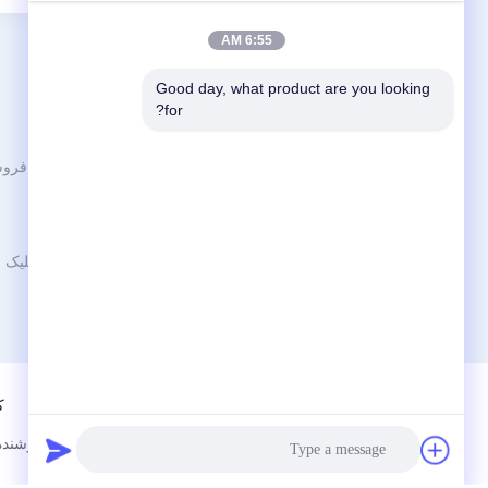
6:55 AM
Good day, what product are you looking 
for?
دسته بندی ها
نگهدارنده‌های تابلوهای فر
بازار آنلاین محصولات اکریلیک چین
دارندگان علامت کلیپ
کیفیت بالا،
دارنده علامت POS
بهترین خدمات،
نگه دارنده علامت اکریلیک
قیمت مناسب.
ک
چین نگهدارنده تلفن همراه فروشنده