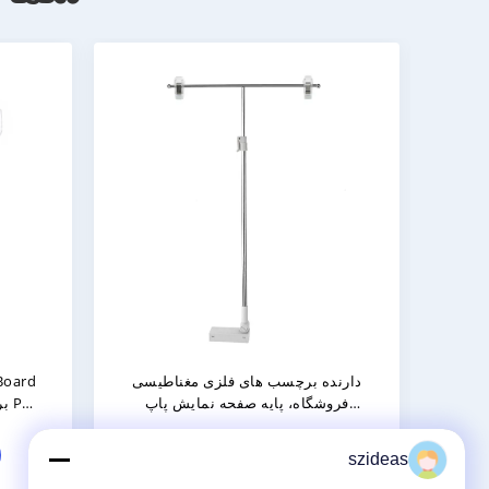
نگهدارنده منوی مغناطیسی آکریلیک
سهامدارا
چرخش پذیر 3 طرف نگهدارنده پست
مغناطیس
پلکسیگلاس
اکنون تماس بگیرید
szideas