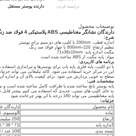
دارنده پوستر مستقل
برجسته کردن:
توضیحات محصول
دارندگان نشانگر مغناطیسی ABS پلاستیکی 4 فولاد ضد زنگ قابل تنظیم برای پوستر تبلیغاتی
شرح:
اندازه قطب: 200mm با کلیپ های دو سیم برای پوستر.
تنظیم ارتفاع: 220-800mm با چهار فولاد ضد زنگ
مگنت اندازه پایه: 71x38x16mm
مواد: پایه مگنت از ABS ساخته شده است
برنامه های کاربردی:
با دو کلیپ، پایه فلزی پایه پاپ برای پوسترها و تیراندازی استفاده
این در مرکز خرید استفاده می شود.
کاغذ تبلیغاتی می تواند جزئی
سطح به خوبی پردازش می شود.
برای کیفیت بالای آن و اندازه آ
مشخصات فنی:
پایه پوستر پانچ ساخته شده با ظرافت کامل ساخته شده است و مواد
به جای کلیپ های سنتی، جدیدی که استفاده می کنیم بیشتر قابل ت
پایه مغناطیسی می تواند 180 درجه با اثر بهتر چرخانده شود.
جزئیات:
نام محصول
دارندگان عل
ماده
آلومینیوم، ABS، مغناطیسی
ارتفاع
250 میلیمتر
اندازه پایه
71 * 38 * 16 میلیمتر
بسته بندی
100 عدد / CTN