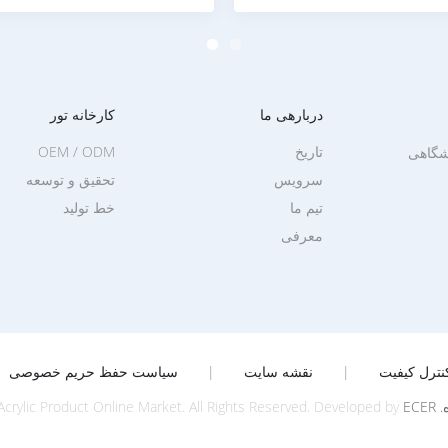
دربارهی ما
کارخانه تور
تاریخ
OEM / ODM
وشگاهی
سرویس
تحقیق و توسعه
تیم ما
خط تولید
معرفی
نترل کیفیت
|
نقشه سایت
|
سیاست حفظ حریم خصوصی
.
ECER
crylic Product Online Market. All Rights Reserved. Developed by