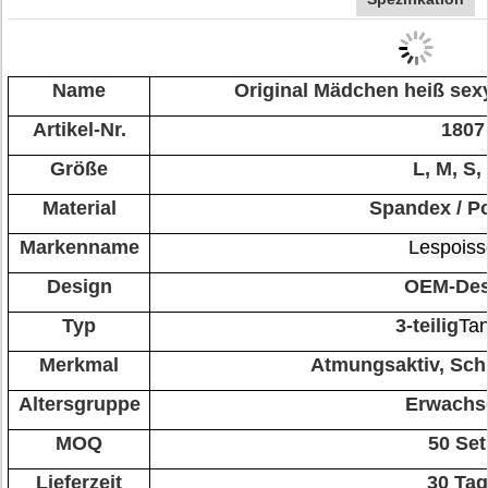
Name
Original Mädchen heiß sexy
Artikel-Nr.
1807
Größe
L, M, S,
Material
Spandex / Po
Markenname
Lespoiss
Design
OEM-Des
Typ
3-teilig
Tan
Merkmal
Atmungsaktiv, Sch
Altersgruppe
Erwachs
MOQ
50 Set
Lieferzeit
30 Ta