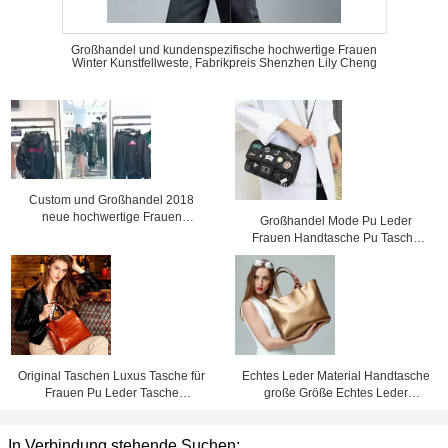
Großhandel und kundenspezifische hochwertige Frauen
Winter Kunstfellweste, Fabrikpreis Shenzhen Lily Cheng
Custom und Großhandel 2018
neue hochwertige Frauen
Großhandel Mode Pu Leder
Kunstfelljacke
Frauen Handtasche Pu Tasche
Kette Tasche, Crossbody
Tasche,Werkpreis Shenzhen Lily
Cheng
Original Taschen Luxus Tasche für
Echtes Leder Material Handtasche
Frauen Pu Leder Tasche
große Größe Echtes Leder
Fabrikpreis Shenzhen lilycheng
Handtasche für Frauen Leder
Tasche Fabrikpreis Shenzhen Lily
In Verbindung stehende Suchen:
Cheng