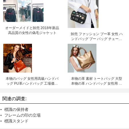
オーダーメイドと卸売 2018年新品
高品質の女性の偽毛ジャケット
卸売 ファッション プー革 女性 ハ
ンドバッグ プー バッグ チェーン
バッグ クロスボディ バッグ 工場価
格 深?? リリー チェン
本物のバッグ 女性用高級ハンドバ
本物の革 素材 トートバッグ 大型
ッグ PU革ハンドバッグ 工場価格
本物の革 ハンドバッグ 女性用 革
深?? リリチェン
バッグ 工場価格 シェンゼン リリー
チェン
関連の調査:
標識の保持者
フレームの印の立場
標識スタンド