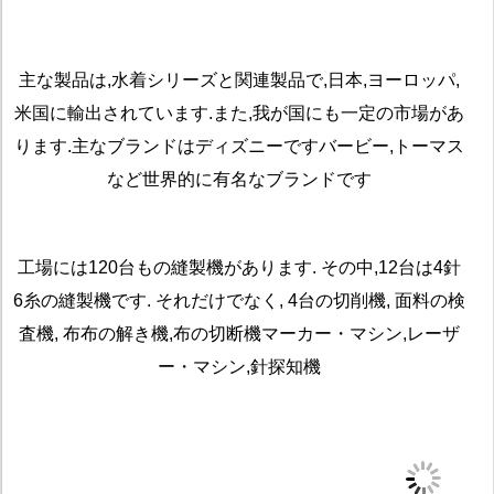
主な製品は,水着シリーズと関連製品で,日本,ヨーロッパ,
米国に輸出されています.また,我が国にも一定の市場があ
ります.主なブランドはディズニーですバービー,トーマス
など世界的に有名なブランドです
工場には120台もの縫製機があります. その中,12台は4針
6糸の縫製機です. それだけでなく, 4台の切削機, 面料の検
査機, 布布の解き機,布の切断機マーカー・マシン,レーザ
ー・マシン,針探知機