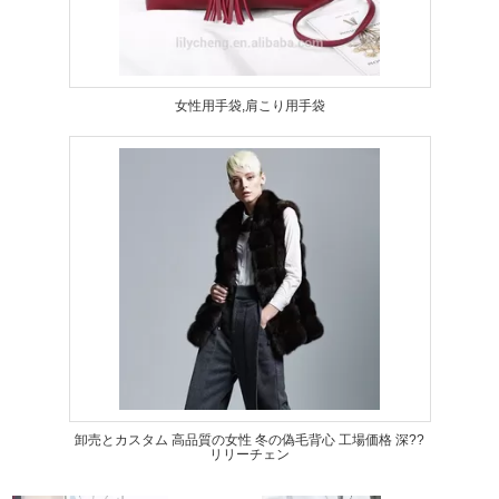
女性用手袋,肩こり用手袋
卸売とカスタム 高品質の女性 冬の偽毛背心 工場価格 深??
リリーチェン