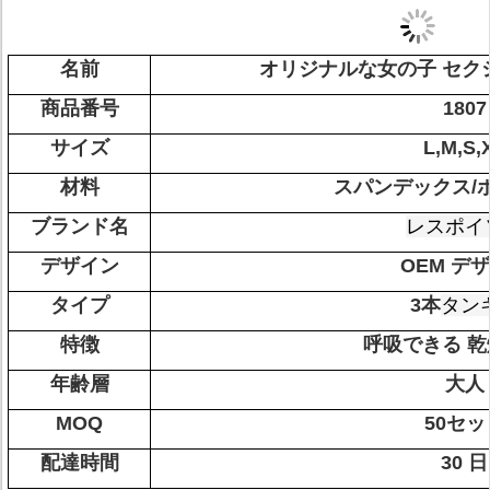
名前
オリジナルな女の子 セク
商品番号
1807
サイズ
L,M,S,
材料
スパンデックス/
ブランド名
レスポイ
デザイン
OEM デ
タイプ
3本
タン
特徴
呼吸できる 
年齢層
大人
MOQ
50セッ
配達時間
30 日