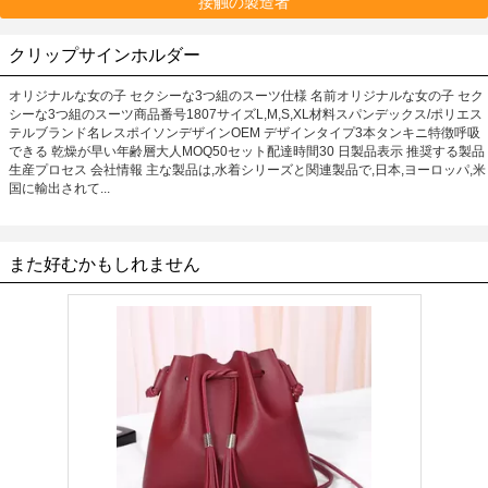
接触の製造者
クリップサインホルダー
オリジナルな女の子 セクシーな3つ組のスーツ仕様 名前オリジナルな女の子 セク
シーな3つ組のスーツ商品番号1807サイズL,M,S,XL材料スパンデックス/ポリエス
テルブランド名レスポイソンデザインOEM デザインタイプ3本タンキニ特徴呼吸
できる 乾燥が早い年齢層大人MOQ50セット配達時間30 日製品表示 推奨する製品
生産プロセス 会社情報 主な製品は,水着シリーズと関連製品で,日本,ヨーロッパ,米
国に輸出されて...
また好むかもしれません