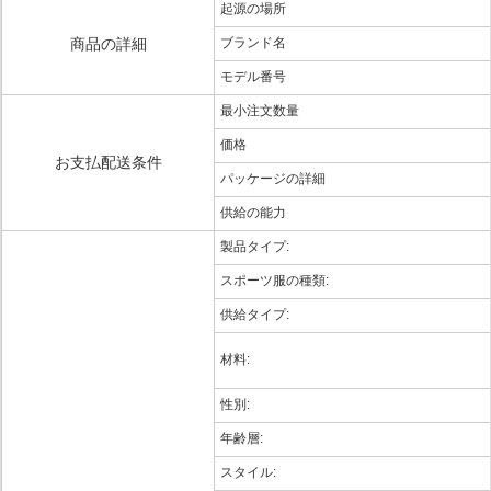
起源の場所
商品の詳細
ブランド名
モデル番号
最小注文数量
価格
お支払配送条件
パッケージの詳細
供給の能力
製品タイプ:
スポーツ服の種類:
供給タイプ:
材料:
性別:
年齢層:
スタイル: