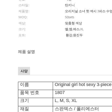
스타일:
탄키니
제품명:
오리지널 소녀 핫 섹시 3피스 수
MOQ:
50sets
색상:
맞춤형 색상
크기:
엘,엠,에스,XL
포트:
황강,원진두
제품 설명
사양
이름
Original girl hot sexy 3-piec
품목 번호
1807
크기
L, M, S, XL
재질
스판덱스 / 폴리에스터