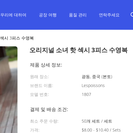
우리에 대하여
공장 여행
품질 관리
연락주세요
 섹시 3피스 수영복
오리지널 소녀 핫 섹시 3피스 수영복
제품 상세 정보:
원래 장소:
광동, 중국 (본토)
브랜드 이름:
Lespoissons
모델 번호:
1807
결제 및 배송 조건:
최소 주문 수량:
50개 세트 / 세트
가격:
$8.00 - $10.40 / Sets