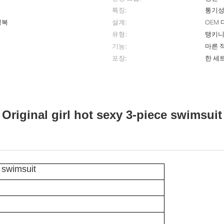
특징:
통기성
영복
설계:
OEM
유형:
탱키니
기능:
마른 
포장:
한 세
Original girl hot sexy 3-piece swimsuit
e swimsuit