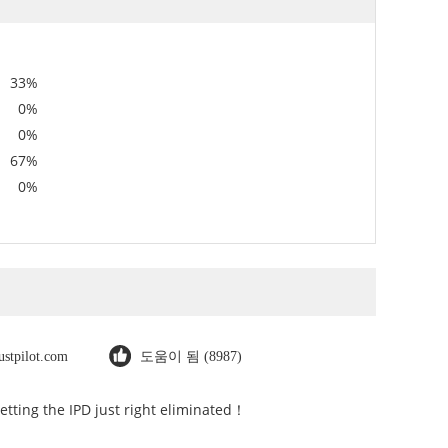
33%
0%
0%
67%
0%
rustpilot.com
도움이 됨 (8987)
Getting the IPD just right eliminated！