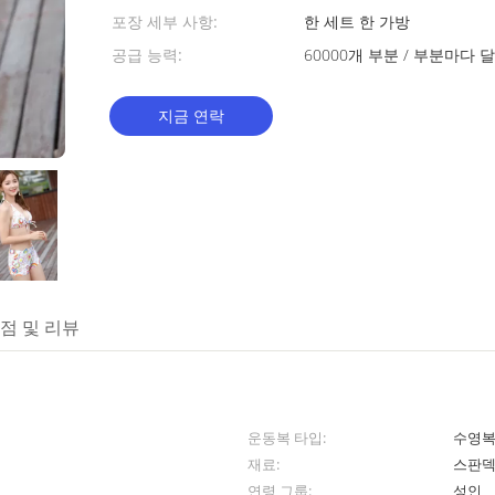
포장 세부 사항:
한 세트 한 가방
공급 능력:
60000개 부분 / 부분마다 달
지금 연락
점 및 리뷰
운동복 타입:
수영복
재료:
스판덱
연령 그룹:
성인