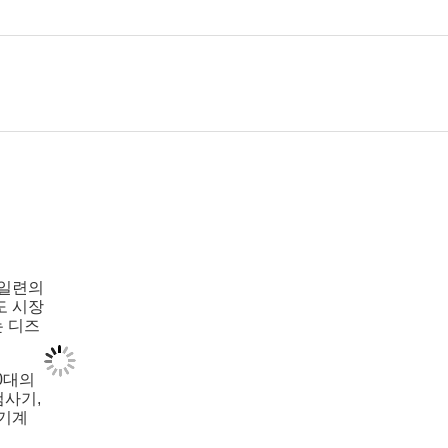
 일련의
도 시장
는 디즈
0대의
검사기,
 기계