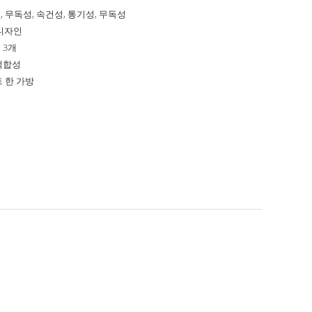
, 무독성, 속건성, 통기성, 무독성
 디자인
 3개
적합성
트 한 가방