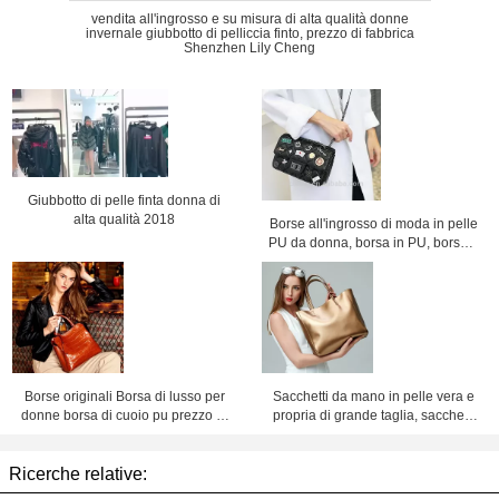
vendita all'ingrosso e su misura di alta qualità donne
invernale giubbotto di pelliccia finto, prezzo di fabbrica
Shenzhen Lily Cheng
Giubbotto di pelle finta donna di
alta qualità 2018
Borse all'ingrosso di moda in pelle
PU da donna, borsa in PU, borsa a
catena, borsa a tracolla, prezzo di
fabbrica Shenzhen Lily Cheng
Borse originali Borsa di lusso per
Sacchetti da mano in pelle vera e
donne borsa di cuoio pu prezzo di
propria di grande taglia, sacchetti
fabbrica Shenzhen lilycheng
da mano in pelle vera e propria per
donne, prezzo di fabbrica,
Ricerche relative:
Shenzhen, Lily Cheng.