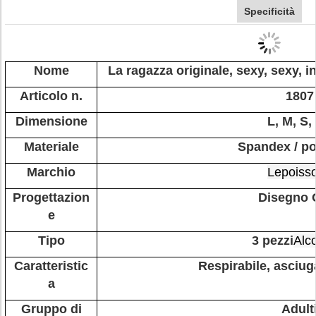
Specificità
Nome
La ragazza originale, sexy, sexy, 
Articolo n.
1807
Dimensione
L, M, S,
Materiale
Spandex / po
Marchio
Lepoiss
Progettazion
Disegno
e
Tipo
3 pezzi
Alc
Caratteristic
Respirabile, asciu
a
Gruppo di
Adult