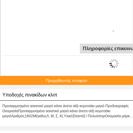
Πληροφορίες επικοιν
Προμηθευτής επαφών
Υποδοχές πινακίδων κλιπ
Προσαρμοσμένο ασιατικό μαγιό κάνει άνετα σέξι κοριτσάκι μαγιό Προδιαγραφές
ΟνομασίαΠροσαρμοσμένο ασιατικό μαγιό κάνει άνετα σέξι κοριτσάκι
μαγιόΑριθμός1802ΜέγεθοςΛ, Μ, Σ, XLΥλικόΣπαντέξ / ΠολυέστερΟνομασία μάρκ...