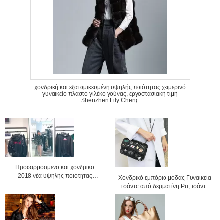
χονδρική και εξατομικευμένη υψηλής ποιότητας χειμερινό
γυναικείο πλαστό γιλέκο γούνας, εργοστασιακή τιμή
Shenzhen Lily Cheng
Προσαρμοσμένο και χονδρικό
2018 νέα υψηλής ποιότητας
Χονδρικό εμπόριο μόδας Γυναικεία
γυναικεία πλαστική γούνα σακάκι
τσάντα από δερματίνη Pu, τσάντα
pu, τσάντα με αλυσίδα, τσάντα
χιαστί, Τιμή εργοστασίου Shenzhen
Lily Cheng