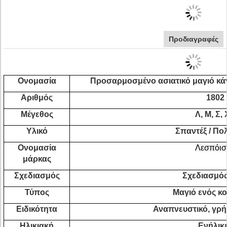
Προδιαγραφές
Ονομασία
Προσαρμοσμένο ασιατικό μαγιό κάνε
Αριθμός
1802
Μέγεθος
Λ, Μ, Σ,
Υλικό
Σπαντέξ / Πο
Ονομασία
Λεσπόισ
μάρκας
Σχεδιασμός
Σχεδιασμό
Τύπος
Μαγιό ενός κ
Ειδικότητα
Αναπνευστικό, γρή
Ηλικιακή
Ενήλικ