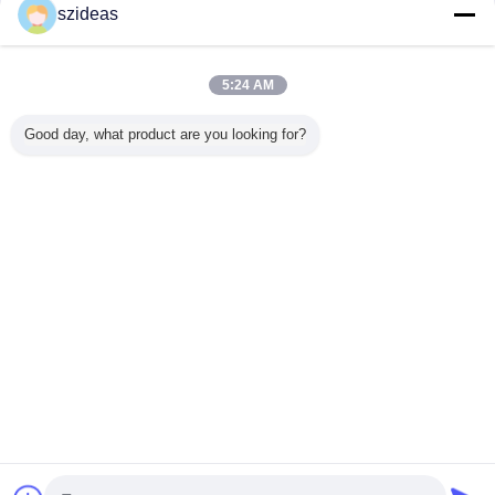
szideas
Trust Seal
Verified Suplier
5:24 AM
Σπίτι
Good day, what product are you looking for?
Όλα τα Προϊόντα
Περίπου εμείς
επαφή
Αίτηση κράτησης
Γλώσσα αλλαγής
Πλήρης περιοχή
Copyright © 2011 - 2026 acrylic-organizer.com.
All rights reserved.