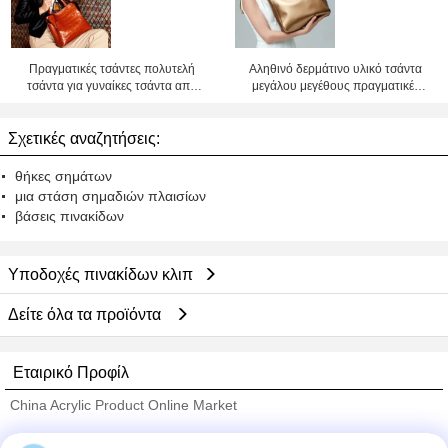
Πραγματικές τσάντες πολυτελή
Αληθινό δερμάτινο υλικό τσάντα
τσάντα για γυναίκες τσάντα από
μεγάλου μεγέθους πραγματικές
δέρμα σε τιμή εργοστασίου
δερματικές τσάντες για γυναίκες
δερματική τσάντα εργοστασιακή
Σχετικές αναζητήσεις:
τιμή Shenzhen Lily Cheng
θήκες σημάτων
μια στάση σημαδιών πλαισίων
βάσεις πινακίδων
Υποδοχές πινακίδων κλιπ
Δείτε όλα τα προϊόντα
Εταιρικό Προφίλ
China Acrylic Product Online Market
Verified προμηθευτές