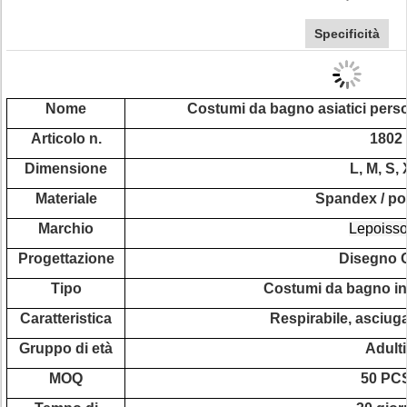
Specificità
Nome
Costumi da bagno asiatici perso
Articolo n.
1802
Dimensione
L, M, S,
Materiale
Spandex / pol
Marchio
Lepoiss
Progettazione
Disegno
Tipo
Costumi da bagno in
Caratteristica
Respirabile, asciu
Gruppo di età
Adulti
MOQ
50 PC