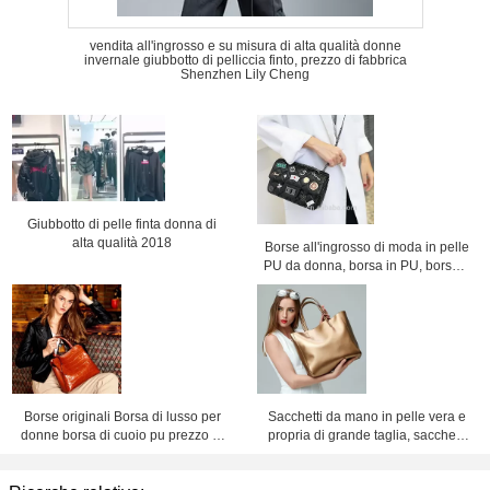
vendita all'ingrosso e su misura di alta qualità donne
invernale giubbotto di pelliccia finto, prezzo di fabbrica
Shenzhen Lily Cheng
Giubbotto di pelle finta donna di
alta qualità 2018
Borse all'ingrosso di moda in pelle
PU da donna, borsa in PU, borsa a
catena, borsa a tracolla, prezzo di
fabbrica Shenzhen Lily Cheng
Borse originali Borsa di lusso per
Sacchetti da mano in pelle vera e
donne borsa di cuoio pu prezzo di
propria di grande taglia, sacchetti
fabbrica Shenzhen lilycheng
da mano in pelle vera e propria per
donne, prezzo di fabbrica,