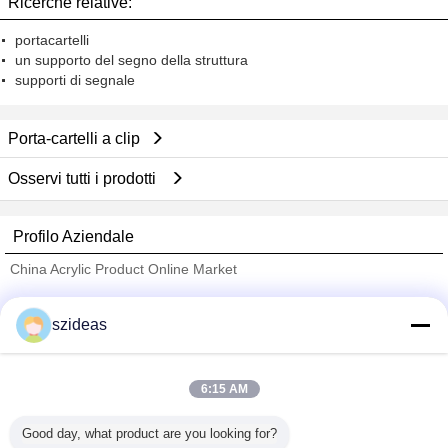
Ricerche relative:
Shenzhen, Lily Cheng.
portacartelli
un supporto del segno della struttura
supporti di segnale
Porta-cartelli a clip
Osservi tutti i prodotti
Profilo Aziendale
China Acrylic Product Online Market
Fornitori Verified
szideas
Trust Seal
Verified Suplier
6:15 AM
Casa
Good day, what product are you looking for?
Tutti i prodotti