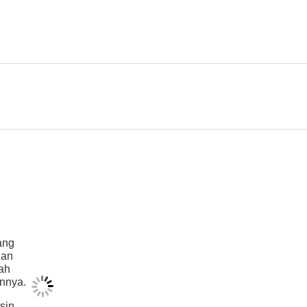
ang
dan
ah
innya.
sin