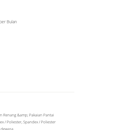
per Bulan
an Renang &amp; Pakaian Pantai
x / Poliester, Spandex / Poliester
 dewasa