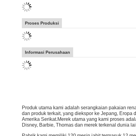
Proses Produksi
Informasi Perusahaan
Produk utama kami adalah serangkaian pakaian ren
dan produk terkait, yang diekspor ke Jepang, Eropa 
Amerika Serikat.Merek utama yang kami proses adal
Disney, Barbie, Thomas dan merek terkenal dunia la
Pabrik kami memiliki 120 mesin jahit termasuk 12 me
jahit 4 jarum 6 benang.mesin pemotong kain, mesin
penanda, mesin laser dan detektor jarum.