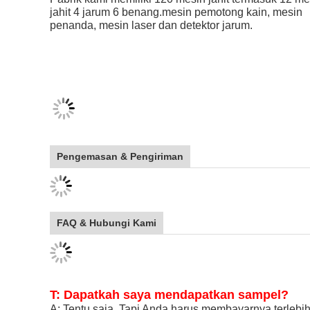
Pengemasan & Pengiriman
FAQ & Hubungi Kami
T: Dapatkah saya mendapatkan sampel?
A: Tentu saja. Tapi Anda harus membayarnya terlebi
T: Apa MOQ?
A: Setidaknya 50 buah/gaya atau 50 set/sku.
T: Apakah kain ini merek Anda sendiri?