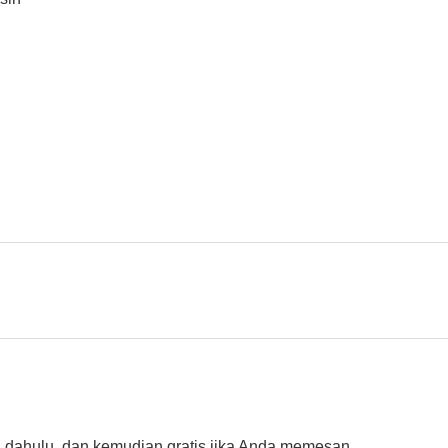
h dahulu, dan kemudian gratis jika Anda memesan.