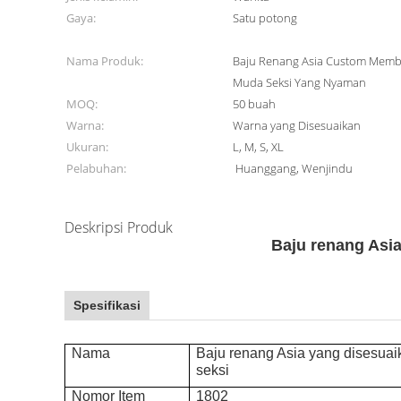
Gaya:
Satu potong
Nama Produk:
Baju Renang Asia Custom Memb
Muda Seksi Yang Nyaman
MOQ:
50 buah
Warna:
Warna yang Disesuaikan
Ukuran:
L, M, S, XL
Pelabuhan:
Huanggang, Wenjindu
Deskripsi Produk
Baju renang Asi
Spesifikasi
Nama
Baju renang Asia yang disesua
seksi
Nomor Item
1802