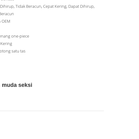
Dihirup, Tidak Beracun, Cepat Kering, Dapat Dihirup,
 Beracun
n OEM
enang one-piece
 Kering
otong satu tas
s muda seksi