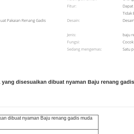
Fitur:
Dapat 
Tidak
uat Pakaian Renang Gadis
Desain:
Desai
Jenis:
baju r
Fungsi:
Cocok
Sedang mengemas:
Satu p
a yang disesuaikan dibuat nyaman Baju renang gadi
ikan dibuat nyaman Baju renang gadis muda