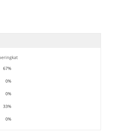
peringkat
67%
0%
0%
33%
0%