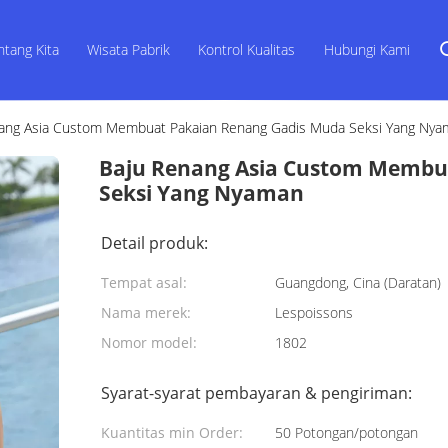
ntang Kita
Wisata Pabrik
Kontrol Kualitas
Hubungi Kami
ang Asia Custom Membuat Pakaian Renang Gadis Muda Seksi Yang Nya
Baju Renang Asia Custom Membu
Seksi Yang Nyaman
Detail produk:
Tempat asal:
Guangdong, Cina (Daratan)
Nama merek:
Lespoissons
Nomor model:
1802
Syarat-syarat pembayaran & pengiriman:
Kuantitas min Order:
50 Potongan/potongan