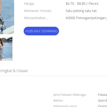
Harga:
$6.70 - $8.80 / Pieces
Kemasan rincian:
Satu potong satu tas
Menyediakan
60000 Potongan/potongan 
kemampuan:
HUBUNGI SEKARANG
ringkat & Ulasan
Jenis Pakaian Olahraga:
Pakai
Bahan:
Spande
Kelompok umur:
Orang