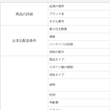
起源の場所
商品の詳細
ブランド名
モデル番号
最小注文数量
価格
お支払配送条件
パッケージの詳細
供給の能力
製品タイプ:
スポーツ服の種類:
供給タイプ:
材料:
性別:
年齢層: