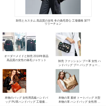
卸売とカスタム 高品質の女性 冬の偽毛背心 工場価格 深??
リリーチェン
オーダーメイドと卸売 2018年新品
高品質の女性の偽毛ジャケット
卸売 ファッション プー革 女性 ハ
ンドバッグ プー バッグ チェーン
バッグ クロスボディ バッグ 工場価
格 深?? リリー チェン
本物のバッグ 女性用高級ハンドバ
本物の革 素材 トートバッグ 大型
ッグ PU革ハンドバッグ 工場価格
本物の革 ハンドバッグ 女性用 革
深?? リリチェン
バッグ 工場価格 シェンゼン リリー