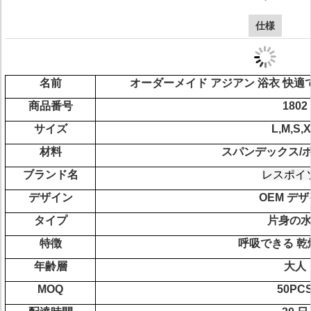
仕様
名前
オーダーメイド アジアン 浴衣 快
商品番号
1802
サイズ
L,M,S,
材料
スパンデックス/
ブランド名
レスポイ
デザイン
OEM デ
タイプ
片身の
特徴
呼吸できる 乾
年齢層
大人
MOQ
50PC