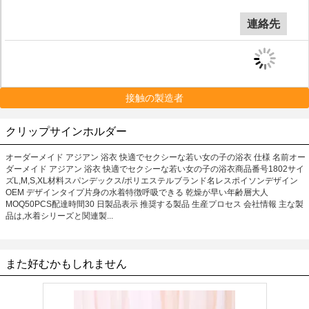
連絡先
接触の製造者
クリップサインホルダー
オーダーメイド アジアン 浴衣 快適でセクシーな若い女の子の浴衣 仕様 名前オー
ダーメイド アジアン 浴衣 快適でセクシーな若い女の子の浴衣商品番号1802サイ
ズL,M,S,XL材料スパンデックス/ポリエステルブランド名レスポイソンデザイン
OEM デザインタイプ片身の水着特徴呼吸できる 乾燥が早い年齢層大人
MOQ50PCS配達時間30 日製品表示 推奨する製品 生産プロセス 会社情報 主な製
品は,水着シリーズと関連製...
また好むかもしれません