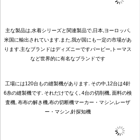
主な製品は,水着シリーズと関連製品で,日本,ヨーロッパ,
米国に輸出されています.また,我が国にも一定の市場があ
ります.主なブランドはディズニーですバービー,トーマス
など世界的に有名なブランドです
工場には120台もの縫製機があります. その中,12台は4針
6糸の縫製機です. それだけでなく, 4台の切削機, 面料の検
査機, 布布の解き機,布の切断機マーカー・マシン,レーザ
ー・マシン,針探知機