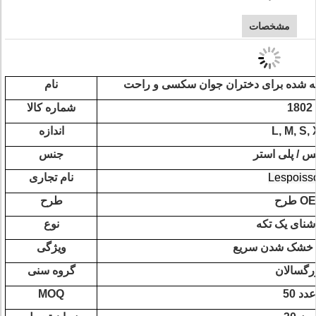
مشخصات
نام
1802
شماره کالا
L, M, S,
اندازه
س / پلی استر
جنس
Lespoiss
نام تجاری
 OEM
طرح
شنای یک تکه
نوع
، خشک شدن سریع
ویژگی
رگسالان
گروه سنی
50 عدد
MOQ