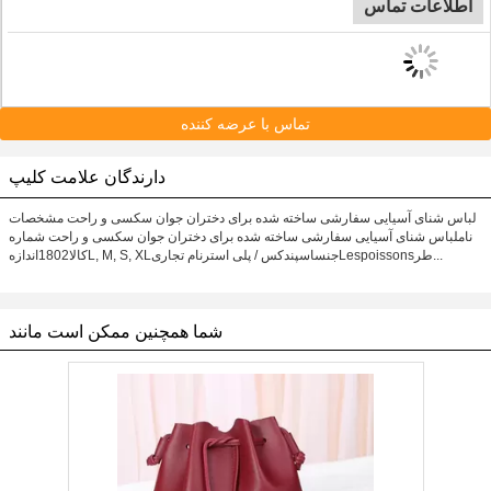
اطلاعات تماس
تماس با عرضه کننده
دارندگان علامت کلیپ
لباس شنای آسیایی سفارشی ساخته شده برای دختران جوان سکسی و راحت مشخصات
ناملباس شنای آسیایی سفارشی ساخته شده برای دختران جوان سکسی و راحت شماره
کالا1802اندازهL, M, S, XLجنساسپندکس / پلی استرنام تجاریLespoissonsطر...
شما همچنین ممکن است مانند